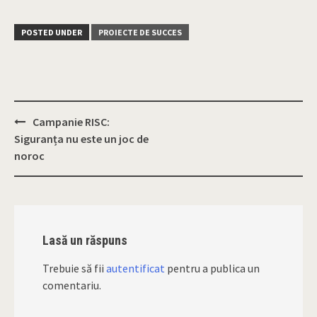
POSTED UNDER
PROIECTE DE SUCCES
Campanie RISC:
Post
Siguranța nu este un joc de
navigation
noroc
Lasă un răspuns
Trebuie să fii
autentificat
pentru a publica un
comentariu.