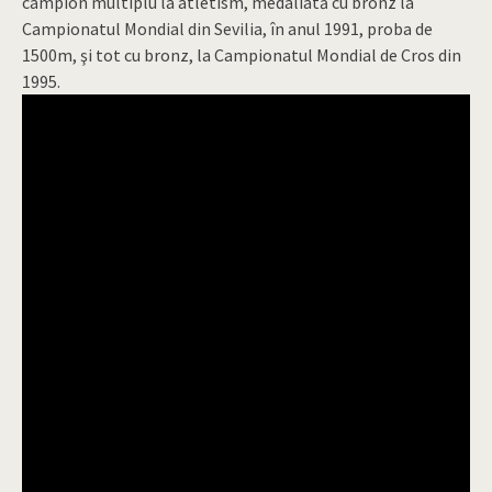
campion multiplu la atletism, medaliată cu bronz la
Campionatul Mondial din Sevilia, în anul 1991, proba de
1500m, şi tot cu bronz, la Campionatul Mondial de Cros din
1995.