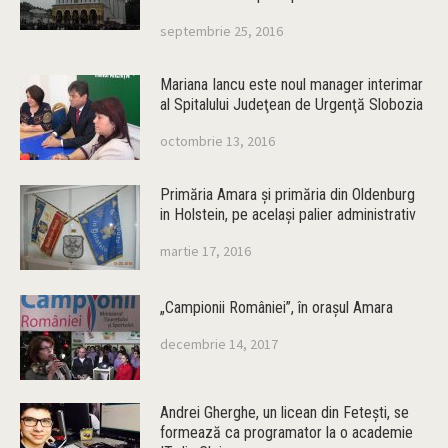
septembrie 25, 2016
Mariana Iancu este noul manager interimar
al Spitalului Judeţean de Urgenţă Slobozia
octombrie 13, 2016
Primăria Amara şi primăria din Oldenburg
in Holstein, pe acelaşi palier administrativ
martie 17, 2016
„Campionii României”, în oraşul Amara
decembrie 14, 2017
Andrei Gherghe, un licean din Feteşti, se
formează ca programator la o academie