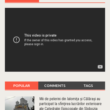
POPULAR
COMMENTS
TAGS
Mii de pelerini din Ialomiţa şi Călăraşi au
participat la sfinţirea lucrărilor exterioare
ale Catedralei Episcopale din Slobozia