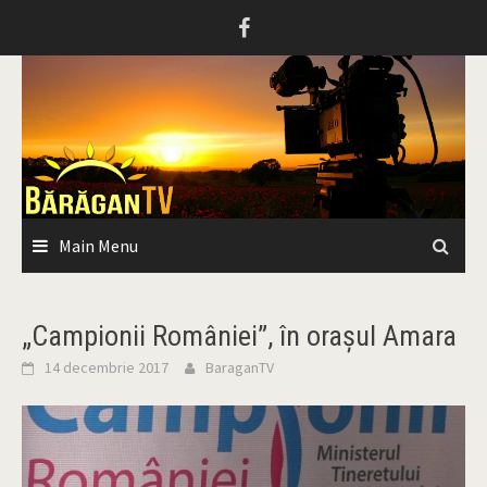
Skip
to
content
Main Menu
„Campionii României”, în oraşul Amara
14 decembrie 2017
BaraganTV