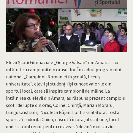
Elevii Şcolii Gimnaziale „George Vâlsan” din Amara s-au
întâlnit cu campionii din oraşul lor. În cadrul programului
naţional „Campionii României în şcoală, liceu şi
universitate”, elevii şi studenţii îşi cunosc valorile din
sportul local, care să inspire campionii de mâine. La
întâlnirea cu elevii din Amara, au răspuns prezent campionii
şcolii de lupte din oraş, Cornel Chiriţă, Marian Moraru ,
Lungu Cristian şi Nicoleta Băjan. Lor li s-a alăturat fosta
sportivă Tudoriţa Chidu, născută în oraşul staţiune, locul
unde s-a antrenat pentru ce avea să devină mai târziu: