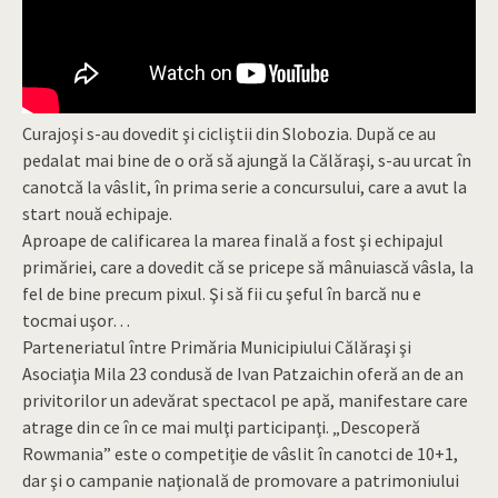
Curajoşi s-au dovedit şi cicliştii din Slobozia. După ce au
pedalat mai bine de o oră să ajungă la Călăraşi, s-au urcat în
canotcă la vâslit, în prima serie a concursului, care a avut la
start nouă echipaje.
Aproape de calificarea la marea finală a fost şi echipajul
primăriei, care a dovedit că se pricepe să mânuiască vâsla, la
fel de bine precum pixul. Şi să fii cu şeful în barcă nu e
tocmai uşor…
Parteneriatul între Primăria Municipiului Călăraşi şi
Asociaţia Mila 23 condusă de Ivan Patzaichin oferă an de an
privitorilor un adevărat spectacol pe apă, manifestare care
atrage din ce în ce mai mulţi participanţi. „Descoperă
Rowmania” este o competiţie de vâslit în canotci de 10+1,
dar şi o campanie naţională de promovare a patrimoniului