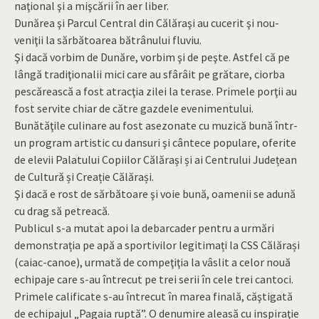
naţional şi a mişcării în aer liber.
Dunărea şi Parcul Central din Călăraşi au cucerit şi nou-
veniţii la sărbătoarea bătrânului fluviu.
Şi dacă vorbim de Dunăre, vorbim şi de peşte. Astfel că pe
lângă tradiţionalii mici care au sfârâit pe grătare, ciorba
pescărească a fost atracţia zilei la terase. Primele porţii au
fost servite chiar de către gazdele evenimentului.
Bunătăţile culinare au fost asezonate cu muzică bună într-
un program artistic cu dansuri şi cântece populare, oferite
de elevii Palatului Copiilor Călărași și ai Centrului Județean
de Cultură și Creație Călărași.
Şi dacă e rost de sărbătoare şi voie bună, oamenii se adună
cu drag să petreacă.
Publicul s-a mutat apoi la debarcader pentru a urmări
demonstrația pe apă a sportivilor legitimați la CSS Călărași
(caiac-canoe), urmată de compeţiţia la vâslit a celor nouă
echipaje care s-au întrecut pe trei serii în cele trei cantoci.
Primele calificate s-au întrecut în marea finală, căştigată
de echipajul „Pagaia ruptă”. O denumire aleasă cu inspiraţie