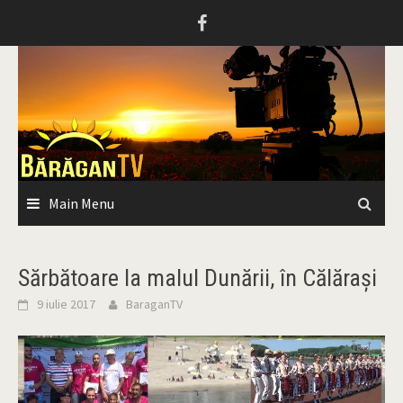
Skip
to
content
Main Menu
Sărbătoare la malul Dunării, în Călăraşi
9 iulie 2017
BaraganTV