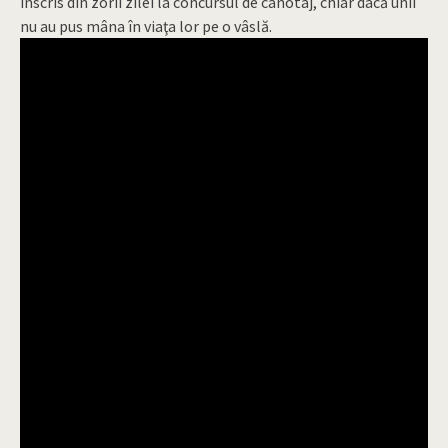
înscris din zorii zilei la concursul de canotaj, chiar dacă unii
nu au pus mâna în viaţa lor pe o vâslă.