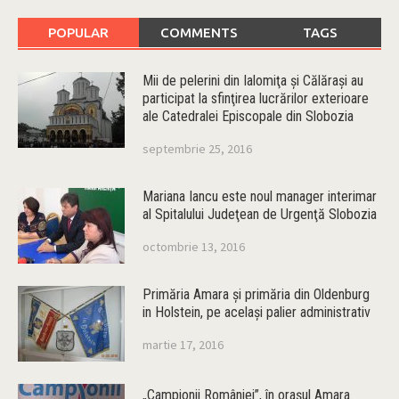
POPULAR
COMMENTS
TAGS
Mii de pelerini din Ialomiţa şi Călăraşi au
participat la sfinţirea lucrărilor exterioare
ale Catedralei Episcopale din Slobozia
septembrie 25, 2016
Mariana Iancu este noul manager interimar
al Spitalului Judeţean de Urgenţă Slobozia
octombrie 13, 2016
Primăria Amara şi primăria din Oldenburg
in Holstein, pe acelaşi palier administrativ
martie 17, 2016
„Campionii României”, în oraşul Amara