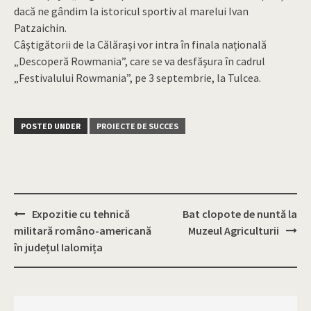
dacă ne gândim la istoricul sportiv al marelui Ivan
Patzaichin.
Câştigătorii de la Călărași vor intra în finala națională
„Descoperă Rowmania”, care se va desfăşura în cadrul
„Festivalului Rowmania”, pe 3 septembrie, la Tulcea.
POSTED UNDER
PROIECTE DE SUCCES
Expozitie cu tehnică
Bat clopote de nuntă la
Post
militară româno-americană
Muzeul Agriculturii
navigation
în județul Ialomița