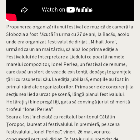
Propunerea organizării unui festival de muzică de cameră la
Slobozia a fost făcută în urma cu 27 de ani, la Bacău, acolo
unde era organizat festivalul de dirijat „Mihail Jora”,
urmând ca un an mai târziu, să aibă loc prima ediţie a
Festivalului de Interpretare a Liedului ce poartă numele
marelui compozitor, Ionel Perlea, un festival de renume,
care după un sfert de veac de existență, depășește granițele
țării cu rasunetul său. La ediţia jubiliară, emoţiile au fost în
primul rând ale organizatorilor. Prima serie de concurenţi la
secţiunea lied a urcat pe scenă, lângă pianul festivalului.
Hotărâţi şi bine pregătiţi, gata să convingă juriul că merită
trofeul “Ionel Perlea”.
Seara a fost încheiată cu recitalul baritonul Cătălin
Ţoropoc, laureat al festivalului. În premieră, pe scena
festivalului „Ionel Perlea”, vineri, 26 mai, vor urca
concurenţii secţiunii dirijat, în faţa juriului prezidat de