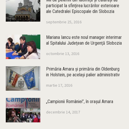
participat la sfinţirea lucrărilor exterioare
ale Catedralei Episcopale din Slobozia
septembrie 25, 2016
Mariana Iancu este noul manager interimar
al Spitalului Judeţean de Urgenţă Slobozia
octombrie 13, 2016
Primăria Amara şi primăria din Oldenburg
in Holstein, pe acelaşi palier administrativ
martie 17, 2016
„Campionii României”, în oraşul Amara
decembrie 14, 2017