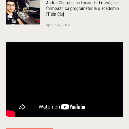
Andrei Gherghe, un licean din Feteşti, se
formează ca programator la o academie
IT din Cluj
aprilie 4, 2016