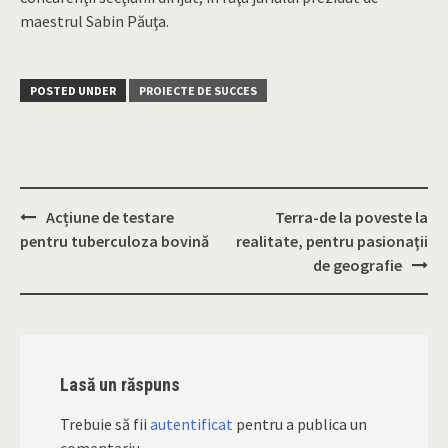
maestrul Sabin Păuţa.
POSTED UNDER
PROIECTE DE SUCCES
Acțiune de testare
Terra-de la poveste la
Post
pentru tuberculoza bovină
realitate, pentru pasionaţii
navigation
de geografie
Lasă un răspuns
Trebuie să fii
autentificat
pentru a publica un
comentariu.