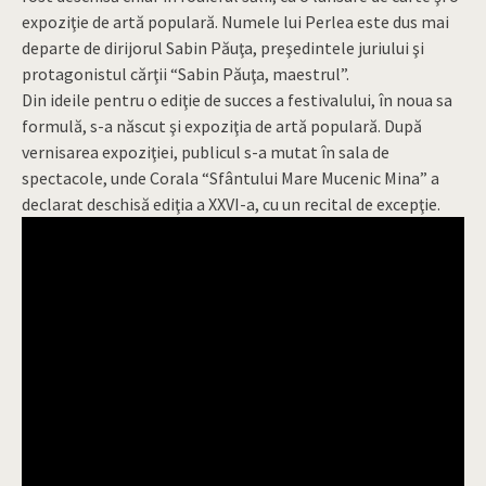
expoziţie de artă populară. Numele lui Perlea este dus mai
departe de dirijorul Sabin Păuţa, preşedintele juriului şi
protagonistul cărţii “Sabin Păuţa, maestrul”.
Din ideile pentru o ediţie de succes a festivalului, în noua sa
formulă, s-a născut şi expoziţia de artă populară. După
vernisarea expoziţiei, publicul s-a mutat în sala de
spectacole, unde Corala “Sfântului Mare Mucenic Mina” a
declarat deschisă ediţia a XXVI-a, cu un recital de excepţie.