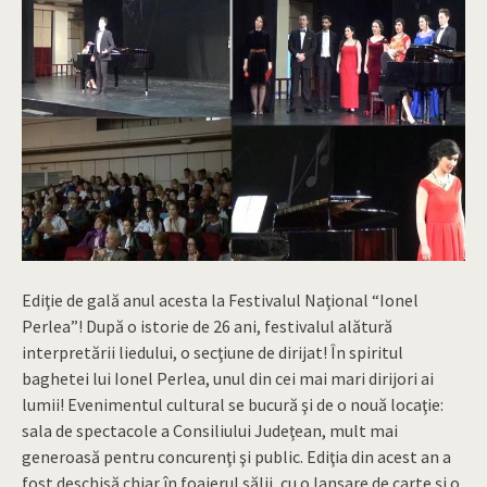
Ediţie de gală anul acesta la Festivalul Naţional “Ionel
Perlea”! După o istorie de 26 ani, festivalul alătură
interpretării liedului, o secţiune de dirijat! În spiritul
baghetei lui Ionel Perlea, unul din cei mai mari dirijori ai
lumii! Evenimentul cultural se bucură şi de o nouă locaţie:
sala de spectacole a Consiliului Judeţean, mult mai
generoasă pentru concurenţi şi public. Ediţia din acest an a
fost deschisă chiar în foaierul sălii, cu o lansare de carte şi o