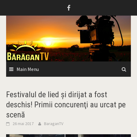
Skip
to
content
Main Menu
Festivalul de lied şi dirijat a fost
deschis! Primii concurenţi au urcat pe
scenă
26 mai 2017
BaraganTV