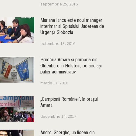
septembrie 25, 2016
Mariana Iancu este noul manager
interimar al Spitalului Judeţean de
Urgenţă Slobozia
octombrie 13, 2016
Primăria Amara şi primăria din
Oldenburg in Holstein, pe acelaşi
palier administrativ
martie 17, 2016
„Campionii României”, în oraşul
Amara
decembrie 14, 2017
Andrei Gherghe, un licean din