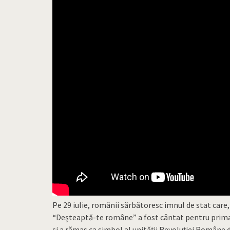
Pe 29 iulie, românii sărbătoresc imnul de stat care,
“Deşteaptă-te române” a fost cântat pentru prima d
şi a rămas ca simbol al unităţii Revoluţiei Române di