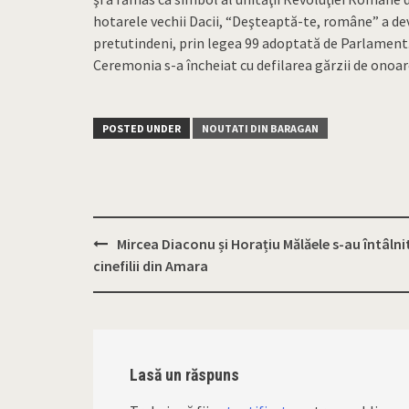
hotarele vechii Dacii, “Deşteaptă-te, române” a de
pretutindeni, prin legea 99 adoptată de Parlament
Ceremonia s-a încheiat cu defilarea gărzii de onoar
POSTED UNDER
NOUTATI DIN BARAGAN
Mircea Diaconu și Horațiu Mălăele s-au întâlni
Post
cinefilii din Amara
navigation
Lasă un răspuns