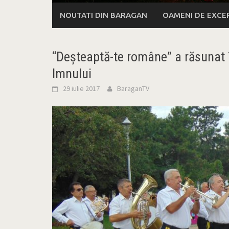
NOUTATI DIN BARAGAN
OAMENI DE EXCE
“Deşteaptă-te române” a răsunat î
Imnului
29 iulie 2017
BaraganTV