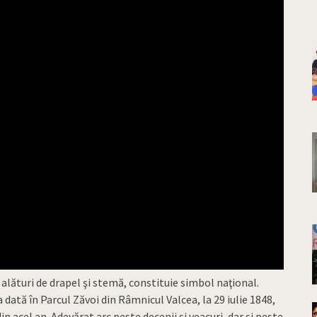
 alături de drapel şi stemă, constituie simbol naţional.
ată în Parcul Zăvoi din Râmnicul Valcea, la 29 iulie 1848,
n acel an. Adevărat arc peste decenii şi veacuri, dar şi peste