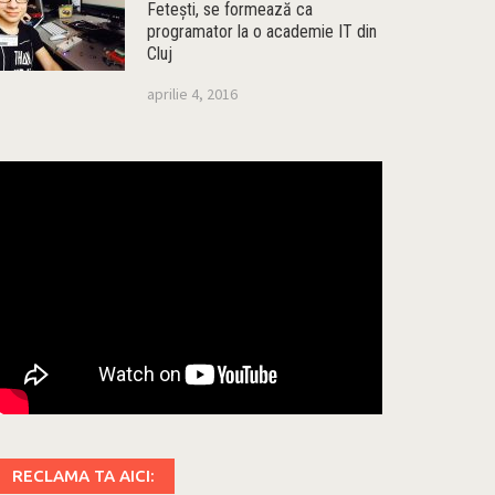
Feteşti, se formează ca
programator la o academie IT din
Cluj
aprilie 4, 2016
RECLAMA TA AICI: