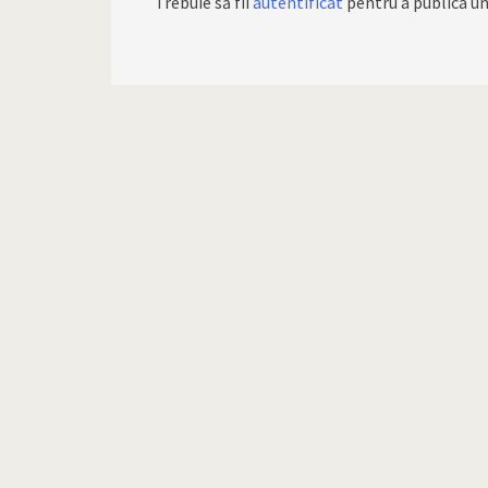
Trebuie să fii
autentificat
pentru a publica u