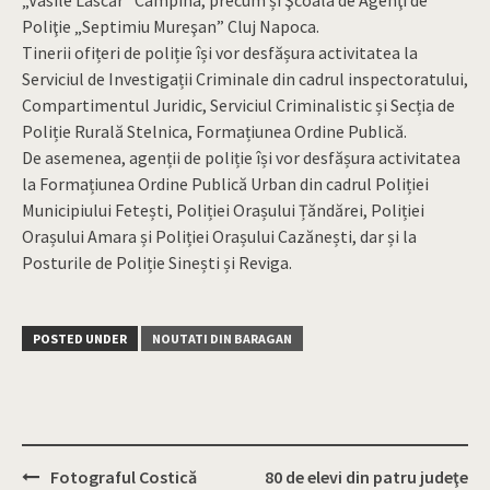
„Vasile Lascăr” Câmpina, precum și Şcoala de Agenţi de
Poliţie „Septimiu Mureşan” Cluj Napoca.
Tinerii ofițeri de poliție își vor desfășura activitatea la
Serviciul de Investigații Criminale din cadrul inspectoratului,
Compartimentul Juridic, Serviciul Criminalistic și Secția de
Poliție Rurală Stelnica, Formațiunea Ordine Publică.
De asemenea, agenții de poliție își vor desfășura activitatea
la Formațiunea Ordine Publică Urban din cadrul Poliției
Municipiului Fetești, Poliției Orașului Țăndărei, Poliției
Orașului Amara și Poliției Orașului Cazănești, dar și la
Posturile de Poliție Sinești și Reviga.
POSTED UNDER
NOUTATI DIN BARAGAN
Fotograful Costică
80 de elevi din patru judeţe