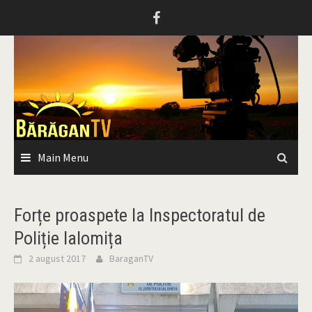
Skip
to
content
Main Menu
Forțe proaspete la Inspectoratul de
Poliție Ialomița
2 august 2017
BaraganTV