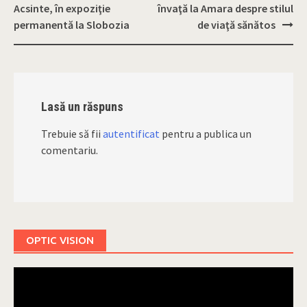
Post
Acsinte, în expoziţie
învaţă la Amara despre stilul
navigation
permanentă la Slobozia
de viaţă sănătos
Lasă un răspuns
Trebuie să fii
autentificat
pentru a publica un
comentariu.
OPTIC VISION