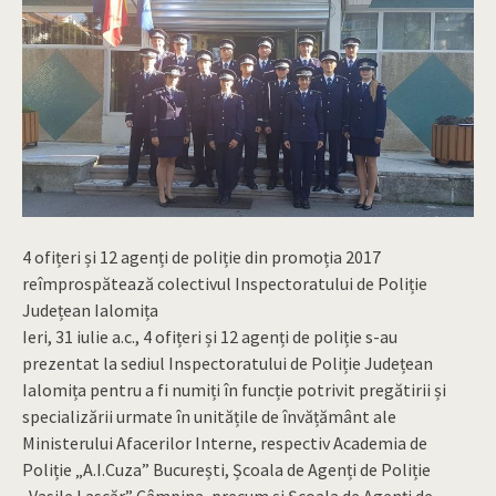
4 ofițeri și 12 agenți de poliție din promoția 2017
reîmprospătează colectivul Inspectoratului de Poliție
Județean Ialomița
Ieri, 31 iulie a.c., 4 ofițeri și 12 agenți de poliție s-au
prezentat la sediul Inspectoratului de Poliție Județean
Ialomița pentru a fi numiți în funcție potrivit pregătirii și
specializării urmate în unitățile de învățământ ale
Ministerului Afacerilor Interne, respectiv Academia de
Poliție „A.I.Cuza” București, Școala de Agenți de Poliție