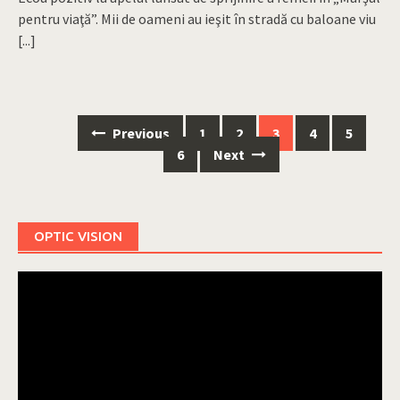
pentru viaţă”. Mii de oameni au ieşit în stradă cu baloane viu
[...]
Previous
1
2
3
4
5
Posts
6
Next
navigation
OPTIC VISION