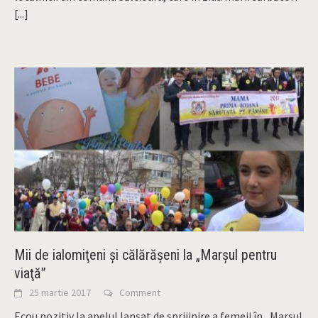
[...]
Mii de ialomiţeni şi călărăşeni la „Marşul pentru
viaţă”
25 martie 2017
Comment
Ecou pozitiv la apelul lansat de sprijinire a femeii în „Marşul