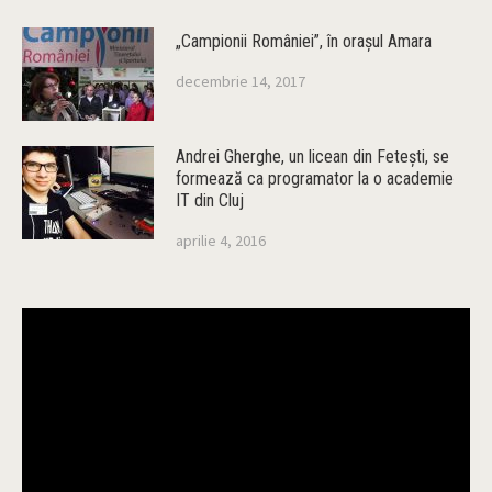
„Campionii României”, în oraşul Amara
decembrie 14, 2017
Andrei Gherghe, un licean din Feteşti, se
formează ca programator la o academie
IT din Cluj
aprilie 4, 2016